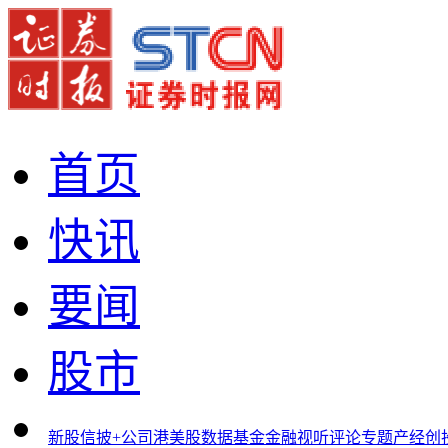
首页
快讯
要闻
股市
新股
信披+
公司
港美股
数据
基金
金融
视听
评论
专题
产经
创