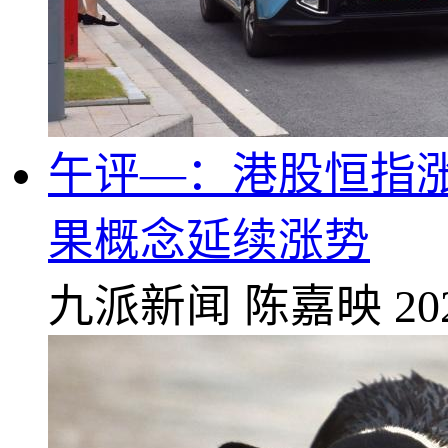
午评—：港股恒指涨0.
果概念延续涨势
九派新闻
陈嘉映
20