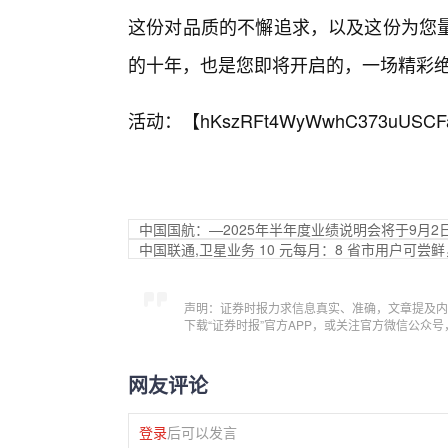
这份对品质的不懈追求，以及这份为您
的十年，也是您即将开启的，一场精彩
活动：【
hKszRFt4WyWwhC373uUSCF
中国国航：—2025年半年度业绩说明会将于9月2
中国联通,卫星业务 10 元每月：8 省市用户可
声明：证券时报力求信息真实、准确，文章提及内
下载“证券时报”官方APP，或关注官方微信公众
网友评论
登录
后可以发言