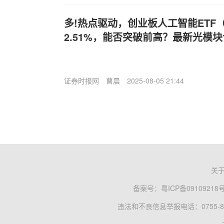
多!热点驱动，创业板人工智能ETF（
2.51%，能否突破前高？最新光模块
证券时报网
曹晨
2025-08-05 21:44
关
备案号：
粤ICP备09109218
违法和不良信息举报电话：0755-83