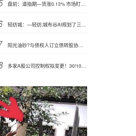
盘前：道指期—货涨0.13% 市场盯紧财报季
轻纺城：—轻纺;城布谷AI规划了三期建设
阳光油砂?与债权人订立债转股协议 将发行1.4亿股相关股份
多家A股公司控制权拟变更！30!1075、002370、300692停牌！300948复牌！