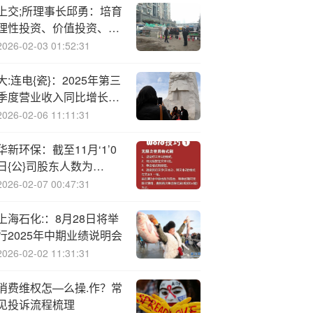
上交;所理事长邱勇：培育
理性投资、价值投资、长
期投资的指数化投资生
2026-02-03 01:52:31
态，引导更多中长期资金
入市
大:连电{瓷}：2025年第三
季度营业收入同比增长
10.61%
2026-02-06 11:11:31
华新环保：截至11月‘1’0
日{公}司股东人数为
16545户
2026-02-07 00:47:31
上海石化:：8月28日将举
行2025年中期业绩说明会
2026-02-02 11:31:31
消费维权怎—么操.作？常
见投诉流程梳理