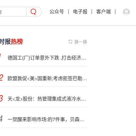
公众号
电子报
客户端
时报
热榜
换一换
德国工{厂}订单意外下跌 ,打击经济回升希望
欧盟敦促<美>国重新;考虑拒签巴勒斯坦官员决定
天<龙>股份：热管理集成式液冷水板获得多家头部客户项目定点
一觉醒来影响市场:的7件事，贝森特、马斯克、openai、三星等