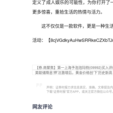
定义了成人娱乐的可能性，为你打开了
更多惊喜，重拾生活的热情与活力。
这不仅仅是一款软件，更是一种生活
活动：【
8cjVGdkyAuHwSRRkeCZXbTJ
【券.商聚焦】第一上海予泡泡玛特(09992)买入
美联储降息‘押’注激增后，黄金价格创‘下’历史新高
声明：证券时报力求信息真实、准确，文章提及内
下载“证券时报”官方APP，或关注官方微信公众
网友评论