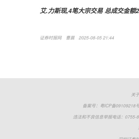
艾.力斯现,4笔大宗交易 总成交金额26
证券时报网
曹晨
2025-08-05 21:44
关
备案号：
粤ICP备09109218
违法和不良信息举报电话：0755-83